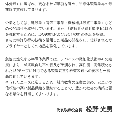
体分野）に選ばれ、更なる技術革新を進め、半導体製造業界の最
前線で貢献して参ります。
企業としては、建設業（電気工事業・機械器具設置工事業）など
の公的認可を取得しています。また、｢信頼｣｢品質｣｢環境｣に対応
を強化するために、ISO9001およびISO14001の認証を取得。
さらに特許取得の技術を活用した製品の開発をし、信頼されるサ
プライヤーとしての地盤を強化しています。
急速に進化する半導体業界では、デバイスの微細化技術やAIの進
展により、AI搭載自動車の普及が予測され、高性能・高集積化さ
れたLSIチップに対応できる製造装置や検査装置への要求も一層
高度化していきます。
そうしたニーズに応えるため、社内教育の充実に努め、安全かつ
信頼性の高い製品供給を継続することで、豊かな社会の構築と更
なる繁栄を目指してまいります。
松野 光男
代表取締役会長